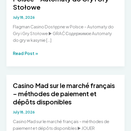
Stołowe
July 18, 2026
Flagman Casino Dostępne w Polsce – Automaty do
Gry i Gry Stołowe ▶️ GRAĆ Содержимое Automaty
do gry w kasynie […]
Flagman
Read Post »
Casino
Dostępne
w
Polsce
Casino Mad sur le marché français
–
– méthodes de paiement et
Automaty
do
dépôts disponibles
Gry
July 18, 2026
i
Gry
Casino Mad sur le marché français – méthodes de
Stołowe
paiement et dépôts disponibles ▶️ JOUER