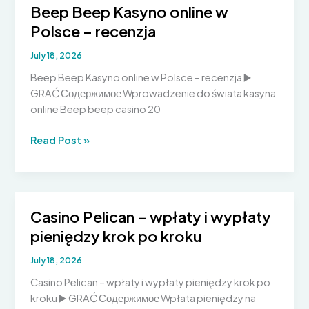
Beep Beep Kasyno online w
–
Polsce – recenzja
licencja
July 18, 2026
Beep Beep Kasyno online w Polsce – recenzja ▶️
GRAĆ Содержимое Wprowadzenie do świata kasyna
online Beep beep casino 20
Beep
Read Post »
Beep
Kasyno
online
w
Casino Pelican – wpłaty i wypłaty
Polsce
pieniędzy krok po kroku
–
recenzja
July 18, 2026
Casino Pelican – wpłaty i wypłaty pieniędzy krok po
kroku ▶️ GRAĆ Содержимое Wpłata pieniędzy na