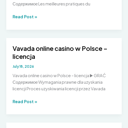
Содержимое Les meilleures pratiques du
Casino
Read Post »
Mad
sur
le
marché
Vavada online casino w Polsce –
français
licencja
–
méthodes
July 18, 2026
de
Vavada online casino w Polsce – licencja ▶️ GRAĆ
paiement
Содержимое Wymagania prawne dla uzyskania
et
licencji Proces uzyskiwania licencji przez Vavada
dépôts
disponibles
Vavada
Read Post »
online
casino
w
Polsce