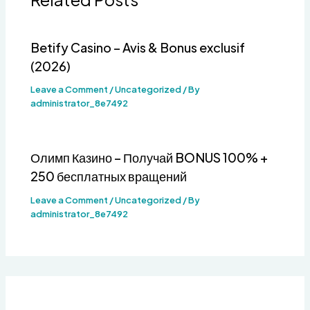
Betify Casino – Avis & Bonus exclusif
(2026)
Leave a Comment
/
Uncategorized
/ By
administrator_8e7492
Олимп Казино – Получай BONUS 100% +
250 бесплатных вращений
Leave a Comment
/
Uncategorized
/ By
administrator_8e7492