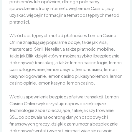
problemów lub opóźnień, dlatego polecamy
sprawdzenie strony internetowej Lemon Casino, aby
uzyskać więcej informacji na temat dostępnych metod
płatności.
Wśród dostępnych metod płatności w Lemon Casino
Online znajdują się popularne opcje, takie jak Visa,
Mastercard, Skrill, Neteller, a także płatności mobilne,
takie jak Blik, dzięki którym można szybko i bezpiecznie
dokonywać transakcji, a także lemon casino login, lemon
casino logowanie, lemon casyno, lemoncasino, lemon
kasyno logowanie, lemon casino pl, kasyno lemon, lemon
casino opinie, lemon kasyno, lemon casino.
W celu zapewnienia bezpieczeństwa transakcji, Lemon
Casino Online wykorzystuje najnowocześniejsze
technologie zabezpieczające, takie jak szyfrowanie
SSL, co pozwala na ochronę danych osobowych i
finansowych graczy, dzięki czemu można bezpiecznie
dokonywać wpłat i wypłat, nie martwiąc się o swoje