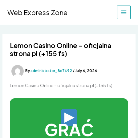
Skip
to
Web Express Zone
content
Lemon Casino Online – oficjalna
strona pl (+155 fs)
By
administrator_8e7492
/
July 6, 2026
Lemon Casino Online – oficjalna strona pl (+155 fs)
GRAĆ